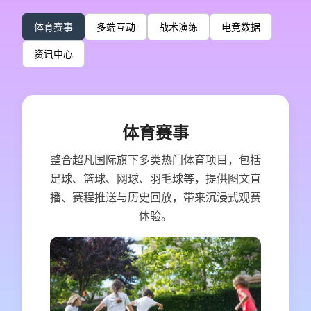
体育赛事
多端互动
战术演练
电竞数据
资讯中心
体育赛事
整合超凡国际旗下多类热门体育项目，包括
足球、篮球、网球、羽毛球等，提供图文直
播、赛程推送与历史回放，带来沉浸式观赛
体验。