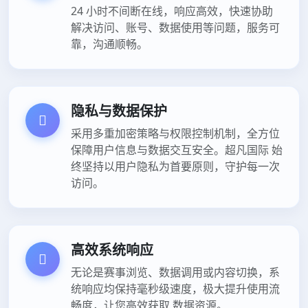
24 小时不间断在线，响应高效，快速协助
解决访问、账号、数据使用等问题，服务可
靠，沟通顺畅。
隐私与数据保护
采用多重加密策略与权限控制机制，全方位
保障用户信息与数据交互安全。超凡国际 始
终坚持以用户隐私为首要原则，守护每一次
访问。
高效系统响应
无论是赛事浏览、数据调用或内容切换，系
统响应均保持毫秒级速度，极大提升使用流
畅度，让您高效获取 数据资源。