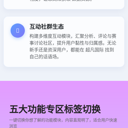
互动社群生态
构建多维度互动模块，汇聚分析、评论与赛
事讨论社区，提升用户黏性与归属感。无论
新手还是资深用户，都能在 超凡国际 找到
自己的话语场。
五大功能专区标签切换
一键切换你想了解的功能模块，内容直观明了，适合用户快速
浏览