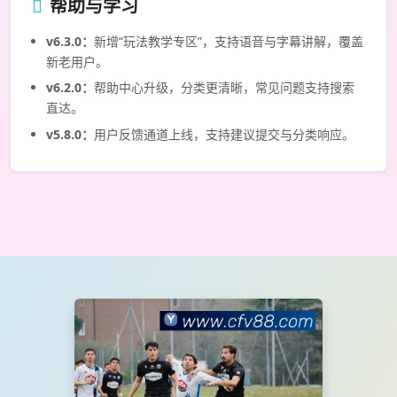
帮助与学习
v6.3.0：
新增“玩法教学专区”，支持语音与字幕讲解，覆盖
新老用户。
v6.2.0：
帮助中心升级，分类更清晰，常见问题支持搜索
直达。
v5.8.0：
用户反馈通道上线，支持建议提交与分类响应。