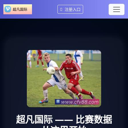
注册入口
超凡国际
—— 比赛数据