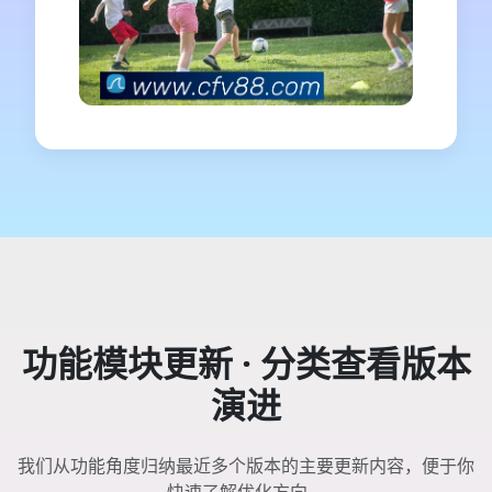
功能模块更新 · 分类查看版本
演进
我们从功能角度归纳最近多个版本的主要更新内容，便于你
快速了解优化方向。