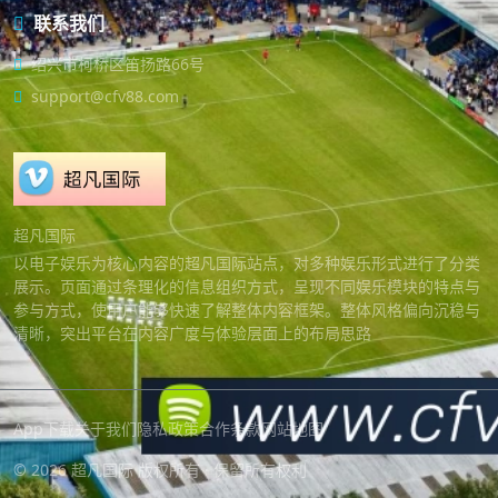
联系我们
绍兴市柯桥区笛扬路66号
support@cfv88.com
超凡国际
以电子娱乐为核心内容的超凡国际站点，对多种娱乐形式进行了分类
展示。页面通过条理化的信息组织方式，呈现不同娱乐模块的特点与
参与方式，使用户能够快速了解整体内容框架。整体风格偏向沉稳与
清晰，突出平台在内容广度与体验层面上的布局思路
App下载
关于我们
隐私政策
合作条款
网站地图
© 2026 超凡国际 版权所有 · 保留所有权利