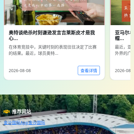
奥特谈绝杀时刻谦逊发言吉莱斯皮才是我
亚马尔与
心...
帽...
在体育竞技中，关键时刻的表现往往决定了比赛
最近，亚
的结果。最近，球员奥特...
外界的广泛
2026-08-08
查看详情
2026-08-
推荐网站
金沙国际App
金沙国际