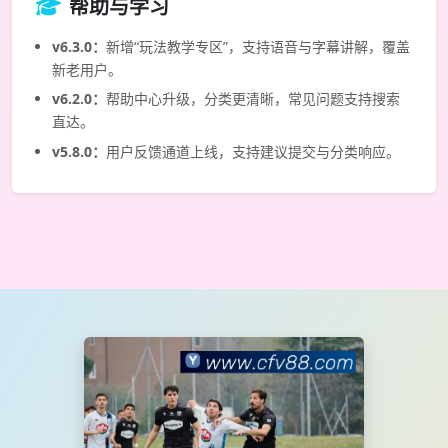
帮助与学习
v6.3.0：
新增“玩法教学专区”，支持语音与字幕讲解，覆盖
新老用户。
v6.2.0：
帮助中心升级，分类更清晰，常见问题支持搜索
直达。
v5.8.0：
用户反馈通道上线，支持建议提交与分类响应。