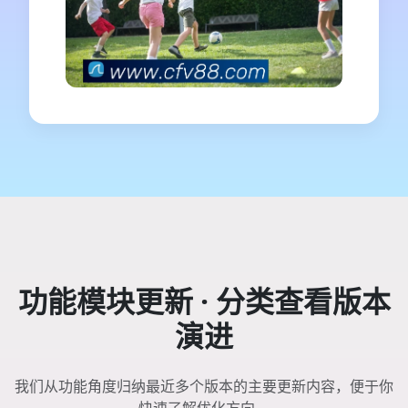
功能模块更新 · 分类查看版本
演进
我们从功能角度归纳最近多个版本的主要更新内容，便于你
快速了解优化方向。