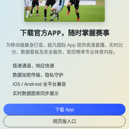
下载官方APP，随时掌握赛事
为移动端量身打造，超凡国际 App 提供高清直播、实时比
分、数据看板及安全服务，助您畅享专业体育内容。
极速通道，响应快速
数据加密传输，隐私守护
iOS / Android 全平台兼容
实时数据图表同步展示
下载 App
网页版入口