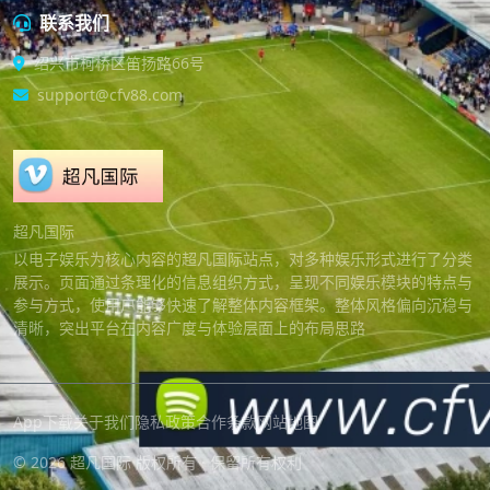
联系我们
绍兴市柯桥区笛扬路66号
support@cfv88.com
超凡国际
以电子娱乐为核心内容的超凡国际站点，对多种娱乐形式进行了分类
展示。页面通过条理化的信息组织方式，呈现不同娱乐模块的特点与
参与方式，使用户能够快速了解整体内容框架。整体风格偏向沉稳与
清晰，突出平台在内容广度与体验层面上的布局思路
App下载
关于我们
隐私政策
合作条款
网站地图
© 2026 超凡国际 版权所有 · 保留所有权利