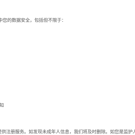
中您的数据安全，包括但不限于：
知
户提供注册服务。如发现未成年人信息，我们将及时删除。如您是监护