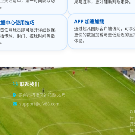
果与胜率，更好辅助判断走势。
。
APP 加速加载
数据中心使用技巧
通过超凡国际客户端访问，可享
击任意球员即可展开详细数据，
更快的数据加载与更低延迟的直
括传球、射门、控球时间等指
体验。
。
联系我们
绍兴市柯桥区笛扬路66号
support@cfv88.com
以
行
娱
框