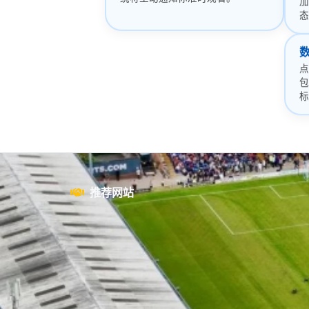
态
点
包
标
推荐网站