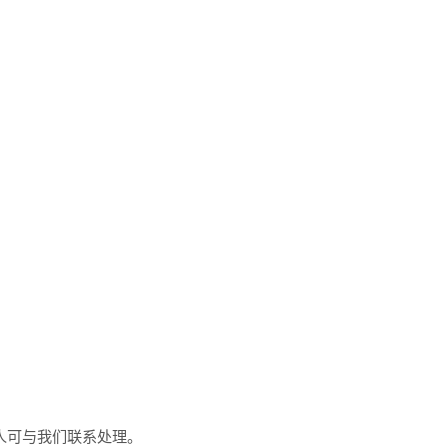
人可与我们联系处理。