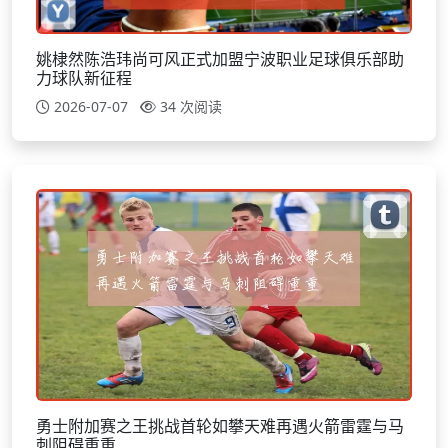
姚棣然陈浩玮尚可风正式加盟宁波职业足球俱乐部助
力球队新征程
2026-07-07
34 次阅读
勇士附加赛之王挑战首轮如攀天难再遇火箭雷霆与马
刺阻碍重重