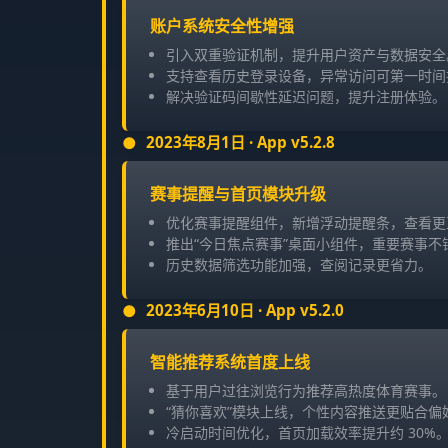
账户系统安全性增强
引入双重验证机制，提升用户资产与数据安全
支持查看历史登录设备，异常访问可第一时间
解决验证码间歇性延迟问题，提升注册体验。
2023年8月1日 · App v5.2.8
赛事提醒与首页模块升级
优化赛事提醒组件，新增浮动提醒条，查看更
推出“今日焦点赛事”桌面小组件，重要赛事不
历史数据筛选功能加强，查阅记录更省力。
2023年6月10日 · App v5.2.0
智能推荐系统首度上线
基于用户过往浏览行为推荐高热度体育赛事。
“猜你喜欢”模块上线，个性内容推送更贴合偏
冷启动时间优化，首页加载效率提升约 30%