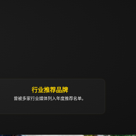
行业推荐品牌
曾被多家行业媒体列入年度推荐名单。