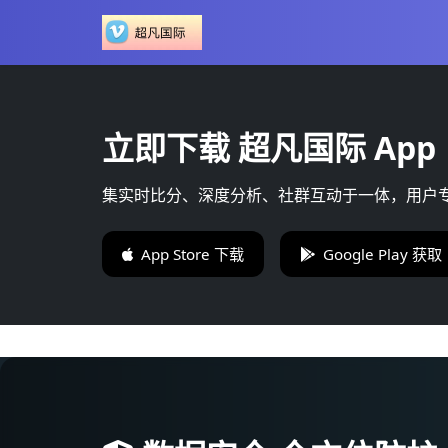
立即下载 超凡国际 App
集实时比分、深度分析、社群互动于一体，用户
App Store 下载
Google Play 获取