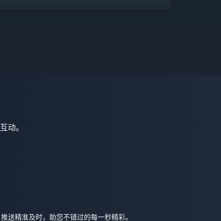
互动。
，推送精准及时，助您不错过的每一秒精彩。