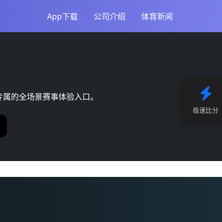
App下载
公司介绍
体育新闻
专属的全场景赛事体验入口。
极速比分