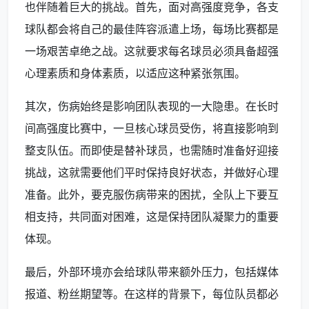
也伴随着巨大的挑战。首先，面对高强度竞争，各支
球队都会将自己的最佳阵容派遣上场，每场比赛都是
一场艰苦卓绝之战。这就要求每名球员必须具备超强
心理素质和身体素质，以适应这种紧张氛围。
其次，伤病始终是影响团队表现的一大隐患。在长时
间高强度比赛中，一旦核心球员受伤，将直接影响到
整支队伍。而即使是替补球员，也需随时准备好迎接
挑战，这就需要他们平时保持良好状态，并做好心理
准备。此外，要克服伤病带来的困扰，全队上下要互
相支持，共同面对困难，这是保持团队凝聚力的重要
体现。
最后，外部环境亦会给球队带来额外压力，包括媒体
报道、粉丝期望等。在这样的背景下，每位队员都必