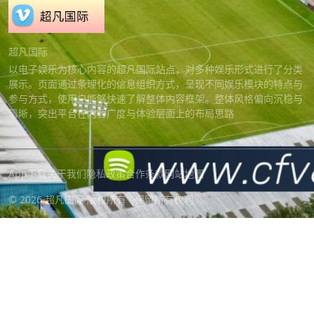
超凡国际
以电子娱乐为核心内容的超凡国际站点，对多种娱乐形式进行了分类
展示。页面通过条理化的信息组织方式，呈现不同娱乐模块的特点与
参与方式，使用户能够快速了解整体内容框架。整体风格偏向沉稳与
清晰，突出平台在内容广度与体验层面上的布局思路
App下载
关于我们
隐私政策
合作条款
网站地图
© 2026 超凡国际 版权所有 · 保留所有权利