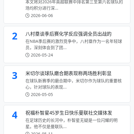
本文将对2026年英超联赛中排名第三至第六名球队的
场均积分进行深...
2026-06-06
2
八村塁谈季后赛化学反应强调全员出战的
在NBA季后赛的激烈竞争中，八村塁作为一名年轻球
员，深刻体会到了团...
2026-05-24
3
米切尔谈球队磨合期表现称两场胜利彰显
在球队新赛季的磨合期中，米切尔作为球队的重要核
心，针对球队的表现...
2026-05-05
4
祝福朴智星45岁生日快乐曼联社交媒体发
在足球历史的长河中，朴智星无疑是一位闪耀的明
星。他不仅是曼联队...
2026-05-11