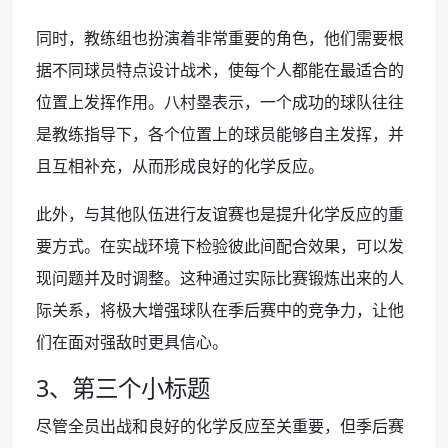
同时，教练组也扮演着非常重要的角色，他们需要根
据不同球员特点设计战术，使每个人都能在最适合的
位置上发挥作用。八村塁表示，一个成功的球队往往
是教练指导下，各个位置上的球员能够自主发挥，并
且互相补充，从而形成良好的化学反应。
此外，与其他队伍进行友谊赛也是提升化学反应的重
要方式。在实战环境下检验彼此间配合效果，可以发
现问题并及时调整。这种通过实际比赛锻炼出来的人
际关系，将极大增强球队在季后赛中的竞争力，让他
们在面对强敌时更具信心。
3、第三个小标题
尽管全员出战和良好的化学反应至关重要，但季后赛