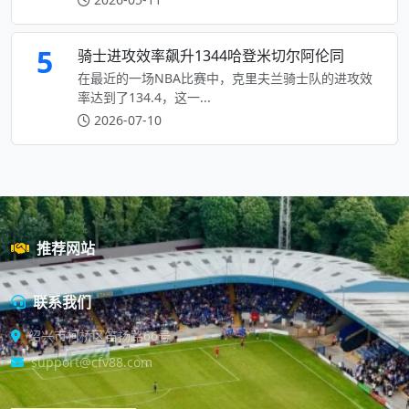
5
骑士进攻效率飙升1344哈登米切尔阿伦同
在最近的一场NBA比赛中，克里夫兰骑士队的进攻效
率达到了134.4，这一...
2026-07-10
推荐网站
联系我们
绍兴市柯桥区笛扬路66号
support@cfv88.com