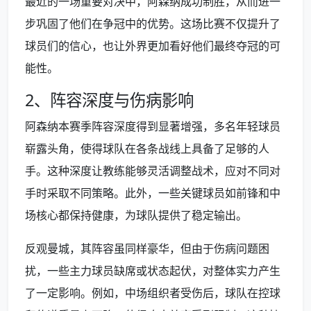
最近的一场重要对决中，阿森纳成功制胜，从而进一
步巩固了他们在争冠中的优势。这场比赛不仅提升了
球员们的信心，也让外界更加看好他们最终夺冠的可
能性。
2、阵容深度与伤病影响
阿森纳本赛季阵容深度得到显著增强，多名年轻球员
崭露头角，使得球队在各条战线上具备了足够的人
手。这种深度让教练能够灵活调整战术，应对不同对
手时采取不同策略。此外，一些关键球员如前锋和中
场核心都保持健康，为球队提供了稳定输出。
反观曼城，其阵容虽同样豪华，但由于伤病问题困
扰，一些主力球员缺席或状态起伏，对整体实力产生
了一定影响。例如，中场组织者受伤后，球队在控球