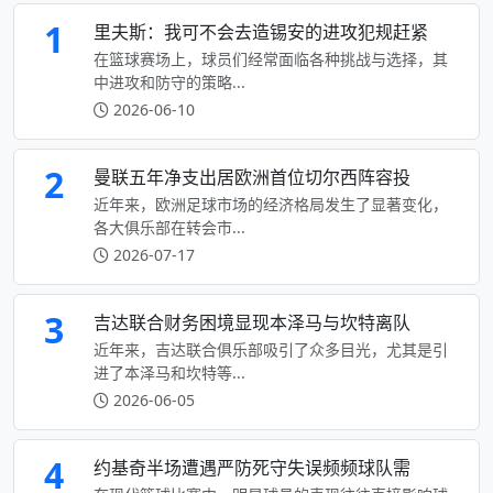
1
里夫斯：我可不会去造锡安的进攻犯规赶紧
在篮球赛场上，球员们经常面临各种挑战与选择，其
中进攻和防守的策略...
2026-06-10
2
曼联五年净支出居欧洲首位切尔西阵容投
近年来，欧洲足球市场的经济格局发生了显著变化，
各大俱乐部在转会市...
2026-07-17
3
吉达联合财务困境显现本泽马与坎特离队
近年来，吉达联合俱乐部吸引了众多目光，尤其是引
进了本泽马和坎特等...
2026-06-05
4
约基奇半场遭遇严防死守失误频频球队需