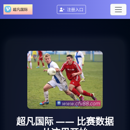
注册入口
超凡国际
—— 比赛数据