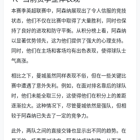
本赛季英超联赛中，阿森纳展现出了令人信服的竞技
状态，他们不仅在比赛中取得了大量胜利，同时也保
持了良好的进攻和防守平衡。从积分榜上看，阿森纳
以显著优势领先，这为他们提供了强大的心理支持。
同时，他们在主场和客场均有出色表现，使得球队士
气高涨。
相比之下，曼城虽然同样表现不俗，但在一些关键比
赛中遭遇了意外失利。例如，在面对排名靠后的球队
时，他们未能全取三分，这使得他们在积分上的差距
逐渐拉大。这种情况下，尽管曼城依然是强队，但相
较于阿森纳已失去了一定的竞争力。
此外，两队之间的直接交锋也显示出不同的趋势。在