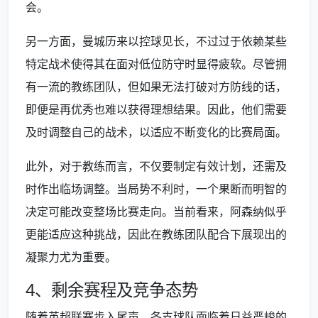
会。
另一方面，曼城历来以控球见长，不过过于依赖某些
特定战术使得其在面对低位防守时显得疲软。尽管拥
有一流的教练团队，但如果无法打破对方防线的话，
即便是再优秀也难以获得理想结果。因此，他们需要
及时调整自己的战术，以适应不断变化的比赛局面。
此外，对于教练而言，不仅要制定有效计划，还需及
时作出临场调整。当局势不利时，一个果断而明智的
决定可能改变整场比赛走向。当前看来，阿森纳似乎
更能适应这种挑战，因此在教练团队配合下展现出的
凝聚力尤为重要。
4、剩余赛程及竞争态势
随着英超联赛步入尾声，各支球队面临着日益严峻的