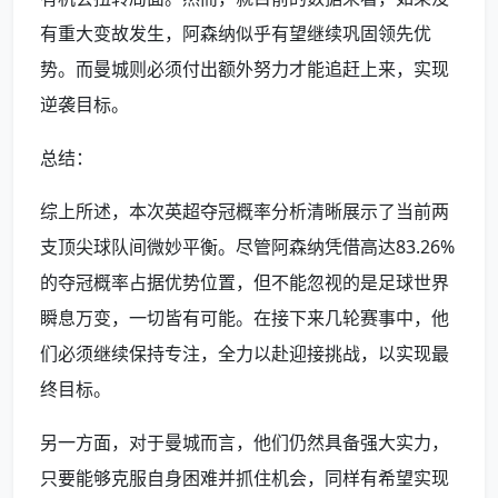
有重大变故发生，阿森纳似乎有望继续巩固领先优
势。而曼城则必须付出额外努力才能追赶上来，实现
逆袭目标。
总结：
综上所述，本次英超夺冠概率分析清晰展示了当前两
支顶尖球队间微妙平衡。尽管阿森纳凭借高达83.26%
的夺冠概率占据优势位置，但不能忽视的是足球世界
瞬息万变，一切皆有可能。在接下来几轮赛事中，他
们必须继续保持专注，全力以赴迎接挑战，以实现最
终目标。
另一方面，对于曼城而言，他们仍然具备强大实力，
只要能够克服自身困难并抓住机会，同样有希望实现