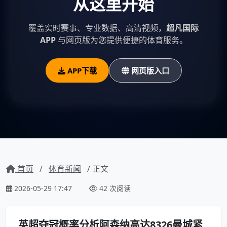
从这里开始
覆盖实时赛事、专业数据、高清视频，
超凡国际
APP
与网页版为您提供便捷的体育服务。
APP下载
网页版入口
首页
/
体育新闻
/ 正文
2026-05-29 17:47
42 次阅读
英超夺冠概率分析阿森纳高达8326曼城紧