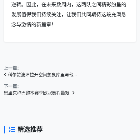
逆转。因此，在未来数周内，这两队之间精彩纷呈的
发展值得我们持续关注，让我们共同期待这段充满悬
念与激情的新篇章！
上一篇：
科尔赞波津拉开空间想象库里与他…
下一篇：
恩里克称巴黎本赛季欧冠赛程最艰
精选推荐