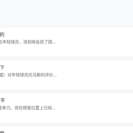
的
年轻球员，深刻体会到了团...
下
）对年轻球员托马斯的评价...
追平
争力，但在榜首位置上已经...