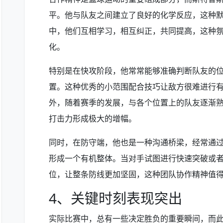
平。他与队友之间建立了良好的化学反应，这种
中，他们互相学习，相互纠正，共同提高，这种
化。
特别是在快攻阶段，他常常能够准确判断队友的
置。这种优秀的小范围配合技巧让敌方很难进行
外，随着赛季的发展，与各个位置上的队友逐渐
打击力形成极大的增幅。
同时，在防守端，他也是一种沟通桥梁，经常通
形成一个有机整体。当对手试图进行快速突破或
位，让整条防线更加坚固，这种团队协作精神值
4、关键时刻表现突出
实际比赛中，总有一些决定胜负的重要瞬间，而