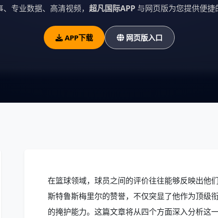
事、专业数据、高清视频，
超凡国际APP
与网页版为您提供便捷
APP下载
网页版入口
在篮球领域，球员之间的评价往往能够反映出他
斯特鲁斯梅里尔的赞誉，不仅突显了他作为顶级
的掩护能力。这篇文章将从四个方面深入分析这