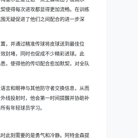
默契使得每次进攻都显得更加流畅。在训练
氛围无疑促进了他们之间配合的进一步深
位置，并通过精准传球将皮球送到最佳位
有效封堵，同时也促成不少精彩进球。此
熟悉，使得他的传切配合愈加默契，对全队
过语言和眼神与其他防守者交换信息，从而
者外线投射时，他会第一时间提醒并协助补
得所有年轻球员学习。
此时此刻需要的是勇气和冷静。阿特金森提