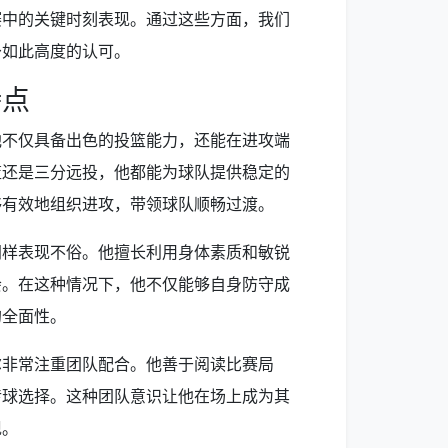
赛中的关键时刻表现。通过这些方面，我们
予如此高度的认可。
特点
他不仅具备出色的投篮能力，还能在进攻端
篮还是三分远投，他都能为球队提供稳定的
够有效地组织进攻，带领球队顺畅过渡。
同样表现不俗。他擅长利用身体素质和敏锐
会。在这种情况下，他不仅能够自身防守成
的全面性。
尔非常注重团队配合。他善于阅读比赛局
传球选择。这种团队意识让他在场上成为其
现。