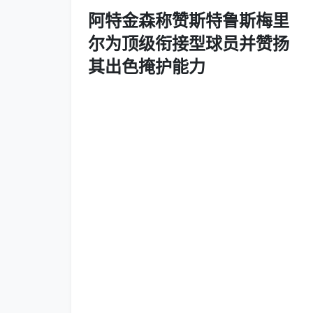
阿特金森称赞斯特鲁斯梅里
尔为顶级衔接型球员并赞扬
其出色掩护能力