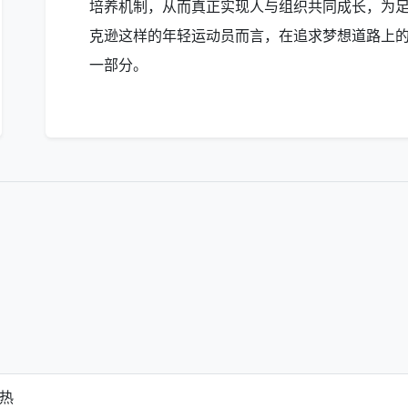
培养机制，从而真正实现人与组织共同成长，为
克逊这样的年轻运动员而言，在追求梦想道路上
一部分。
热