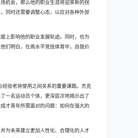
上场机会，那么他的职业生涯将迎来新的拐
态，同时还需要调整心态，以应对各种外部
程度上影响他的职业发展轨迹。同时，也为
让他们明白，在高水平竞技体育中，自我价
才发展与经验老将使用之间关系的重要课题。杰克
表了一名运动员个体，更深层次地揭示出了
望成才青年所需面对的问题：如何在强大的
，并为未来建立更加人性化、合理化的人才