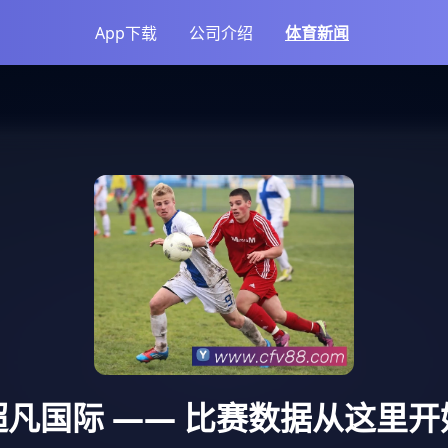
App下载
公司介绍
体育新闻
超凡国际
—— 比赛数据从这里开