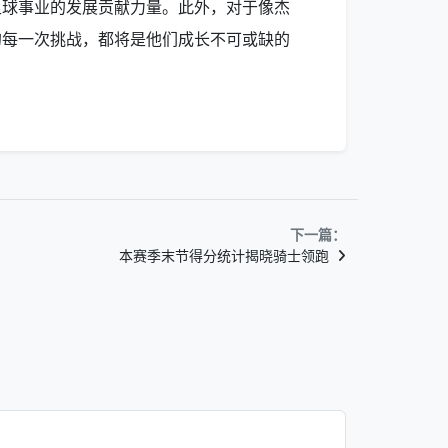
足球事业的发展贡献力量。此外，对于像杰
的每一次挑战，都将是他们成长不可或缺的
下一篇：
本赛季末节得分统计揭晓骑士领跑