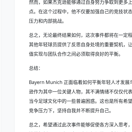
然而，如果杰克逊能够通过自身努力争取到更多
点。在这个过程中，他不仅要加强自己的竞技状
压力和内部挑战。
总之，无论最终结果如何，这次事件都将在一定
其他年轻球员提供了反思自身处境的重要契机，
值实现与团队合作之间必须取得良好的平衡。
总结：
Bayern Munich 正面临着如何平衡年轻人
逊作为其中一位关键人物，其不满情绪不仅仅代
当今足球文化中的一些普遍困惑。这也是所有希
竞争压力下，坚持自我并不断提升自己。
总之，希望通过此次事件能够促使各方深入思考