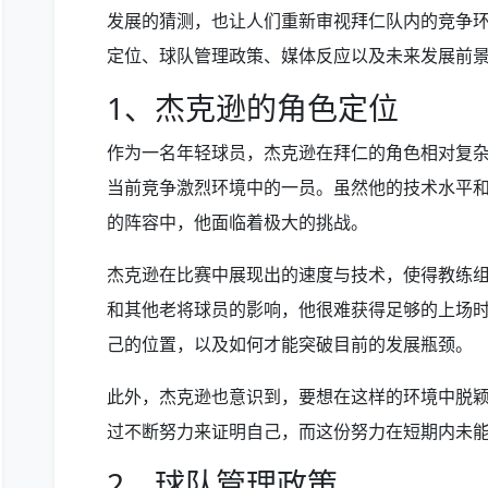
发展的猜测，也让人们重新审视拜仁队内的竞争
定位、球队管理政策、媒体反应以及未来发展前
1、杰克逊的角色定位
作为一名年轻球员，杰克逊在拜仁的角色相对复
当前竞争激烈环境中的一员。虽然他的技术水平
的阵容中，他面临着极大的挑战。
杰克逊在比赛中展现出的速度与技术，使得教练
和其他老将球员的影响，他很难获得足够的上场
己的位置，以及如何才能突破目前的发展瓶颈。
此外，杰克逊也意识到，要想在这样的环境中脱
过不断努力来证明自己，而这份努力在短期内未
2、球队管理政策