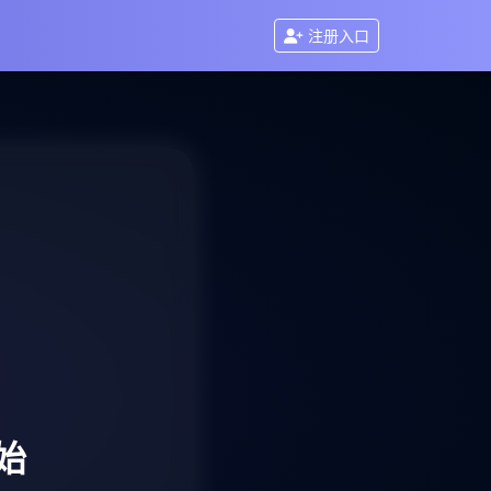
注册入口
始