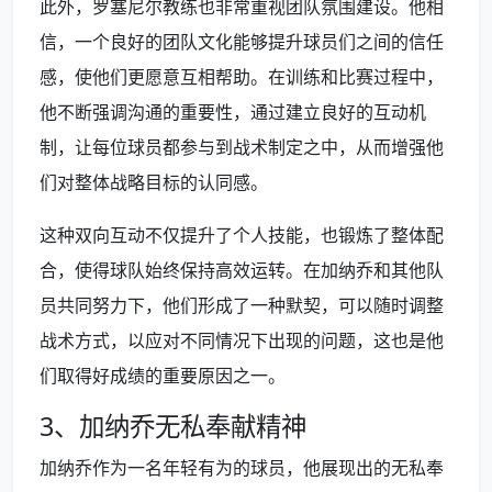
此外，罗塞尼尔教练也非常重视团队氛围建设。他相
信，一个良好的团队文化能够提升球员们之间的信任
感，使他们更愿意互相帮助。在训练和比赛过程中，
他不断强调沟通的重要性，通过建立良好的互动机
制，让每位球员都参与到战术制定之中，从而增强他
们对整体战略目标的认同感。
这种双向互动不仅提升了个人技能，也锻炼了整体配
合，使得球队始终保持高效运转。在加纳乔和其他队
员共同努力下，他们形成了一种默契，可以随时调整
战术方式，以应对不同情况下出现的问题，这也是他
们取得好成绩的重要原因之一。
3、加纳乔无私奉献精神
加纳乔作为一名年轻有为的球员，他展现出的无私奉