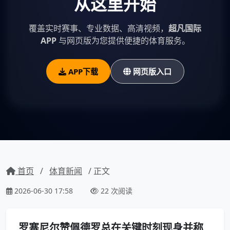
从这里开始
覆盖实时赛事、专业数据、高清视频，
超凡国际
APP
与网页版为您提供便捷的体育服务。
APP下载
网页版入口
首页
/
体育新闻
/ 正文
2026-06-30 17:58
22 次阅读
罗塞尼尔赞佩德罗总在关键时刻现身并称