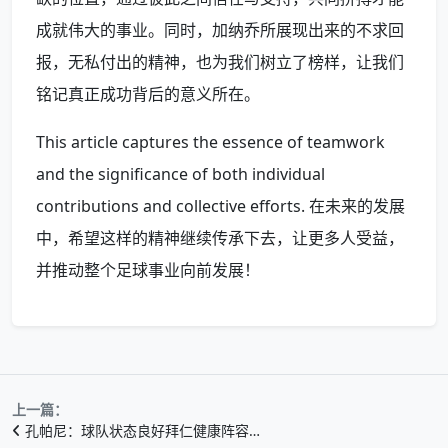
成就伟大的事业。同时，加纳乔所展现出来的不求回
报，无私付出的精神，也为我们树立了榜样，让我们
铭记真正成功背后的意义所在。
This article captures the essence of teamwork
and the significance of both individual
contributions and collective efforts. 在未来的发展
中，希望这样的精神继续传承下去，让更多人受益，
并推动整个足球事业向前发展！
上一篇：
孔帕尼：球队状态良好拜仁健康阵容…