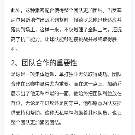
此外，这种紧密配合使得整个团队更加团结。当罗塞
尼尔果断地作出战术调整时，佩德罗总能迅速适应并
落实到场上，这样一来，不仅增强了全队士气，还提
高了抗压能力，让球队能够迎接挑战并最终取得胜
利。
2、团队合作的重要性
足球是一项集体运动，单打独斗无法取得成功。团队
合作在比赛中显得尤为重要。而在这一点上，加纳乔
展示出了他无私奉献的一面。他始终把团队利益放在
首位，无论是在进攻还是防守中，他都愿意为队友提
供支持和帮助。这种无私精神激励着其他队员，也让
整个团队更加紧密团结。