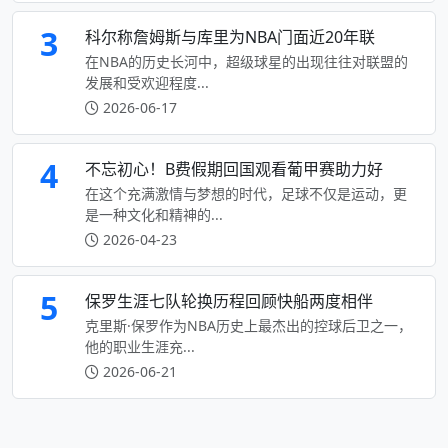
3
科尔称詹姆斯与库里为NBA门面近20年联
在NBA的历史长河中，超级球星的出现往往对联盟的
发展和受欢迎程度...
2026-06-17
4
不忘初心！B费假期回国观看葡甲赛助力好
在这个充满激情与梦想的时代，足球不仅是运动，更
是一种文化和精神的...
2026-04-23
5
保罗生涯七队轮换历程回顾快船两度相伴
克里斯·保罗作为NBA历史上最杰出的控球后卫之一，
他的职业生涯充...
2026-06-21