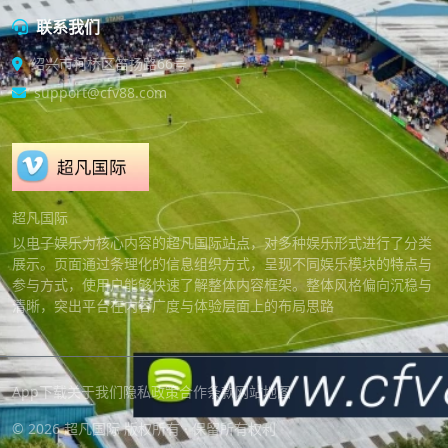
联系我们
绍兴市柯桥区笛扬路66号
support@cfv88.com
超凡国际
以电子娱乐为核心内容的超凡国际站点，对多种娱乐形式进行了分类
展示。页面通过条理化的信息组织方式，呈现不同娱乐模块的特点与
参与方式，使用户能够快速了解整体内容框架。整体风格偏向沉稳与
清晰，突出平台在内容广度与体验层面上的布局思路
App下载
关于我们
隐私政策
合作条款
网站地图
© 2026 超凡国际 版权所有 · 保留所有权利