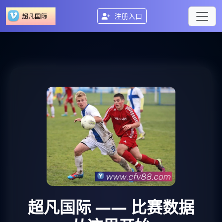
注册入口
超凡国际
—— 比赛数据