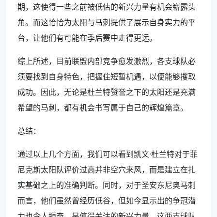
期，这使得一些之前被低估的新兴力量有机会崭露头
角。而这恰恰为太阳与马刺提供了展示自身实力的平
台，让他们有可能在季后赛中走得更远。
综上所述，目前联盟内部竞争愈发激烈，各支球队必
须要找到自身特色，把握住短暂机遇，以便能够攫取
成功。因此，无论是杜兰特赞誉之下的太阳还是充满
希望的马刺，都有机会书写属于自己的辉煌篇章。
总结：
通过以上几个方面，我们可以看到凯文·杜兰特对于菲
尼克斯太阳队评价过高并非空穴来风，而是建立在扎
实基础之上的准确判断。同时，对于圣安东尼奥马刺
而言，他们虽然曾经历低谷，但如今显示出的争冠潜
力也令人振奋，是值得关注的新兴力量。这两支球队