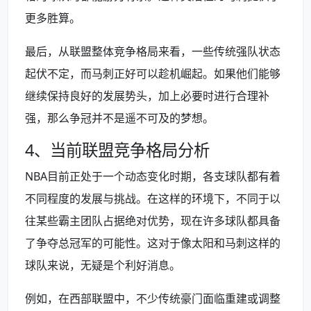
更多胜算。
最后，从联盟整体竞争格局来看，一些传统强队状态
起伏不定，而马刺正好可以趁机崛起。如果他们能够
继续保持良好的发展势头，加上必要时进行合理补
强，那么争冠并不是遥不可及的梦想。
4、当前联盟竞争格局分析
NBA目前正处于一个动态变化时期，各支球队都有着
不同程度的发展与挑战。在这样的环境下，不同于以
往某些霸主团队占据绝对优势，现在许多球队都具备
了争夺总冠军的可能性。这对于像太阳和马刺这样的
球队来说，无疑是个利好消息。
例如，在西部联盟中，不少传统豪门面临重建或调整