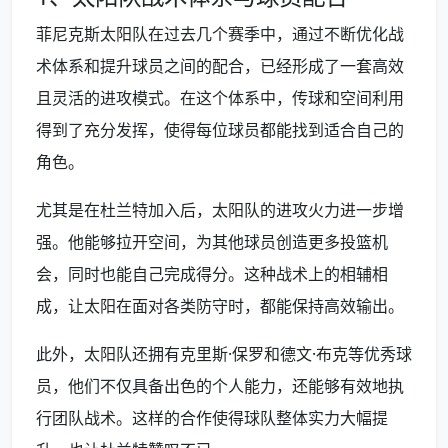
菲尼克斯太阳队在过去几个赛季中，通过不断优化战
术体系和提升球员之间的配合，已经形成了一套高效
且灵活的进攻模式。在这个体系中，传球和空间利用
得到了充分发挥，使得每位球员都能找到适合自己的
角色。
尤其是在杜兰特加入后，太阳队的进攻火力进一步增
强。他能够拉开空间，为其他球员创造更多投篮机
会，同时也能自己完成得分。这种战术上的相辅相
成，让太阳在面对各类防守时，都能保持高效输出。
此外，太阳队还拥有克里斯·保罗和德文·布克等优秀球
员，他们不仅具备出色的个人能力，还能够有效地执
行团队战术。这样的合作使得球队整体实力大幅提