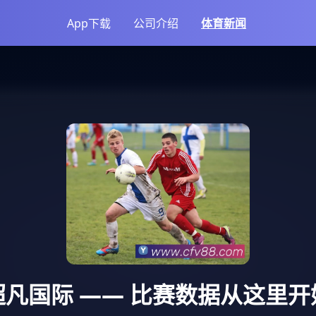
App下载
公司介绍
体育新闻
超凡国际
—— 比赛数据从这里开