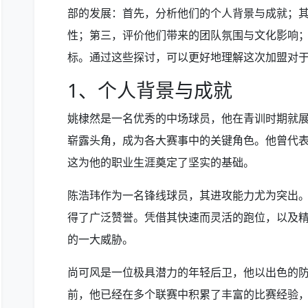
部的发展：首先，分析他们的个人背景与成就；
性；第三，评价他们带来的团队氛围与文化影响
标。通过这些探讨，可以更好地理解这次加盟对
1、个人背景与成就
姚棣然是一名优秀的中场球员，他在青训时期就
崭露头角，成为各大赛事中的关键角色。他曾代
这为他的职业生涯奠定了坚实的基础。
陈浩玮作为一名锋线球员，其进攻能力尤为突出
得了广泛赞誉。凭借其快速而灵活的跑位，以及
的一大威胁。
尚可风是一位极具潜力的年轻后卫，他以出色的
前，他已经在多个联赛中积累了丰富的比赛经验