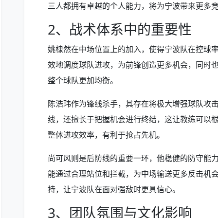
三人都拥有卓越的个人能力，将为宁波带来更多
2、战术体系中的重要性
姚棣然在中场位置上的加入，使得宁波队在控球
效地调度球队进攻，为前锋创造更多机会，同时
整个球队更加均衡。
陈浩玮作为锋线杀手，其存在将极大增强球队攻
线，还擅长于把握机会进行终结，这让教练可以
整体进攻效率，有利于抢占先机。
尚可风则是后防线的重要一环，他稳健的防守能
能通过合理站位和拦截，为中场输送更多反击机
持，让宁波队在面对强敌时更具信心。
3、团队氛围与文化影响