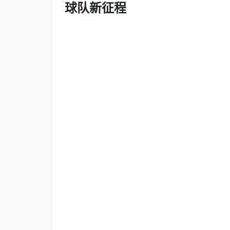
球队新征程