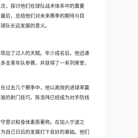
其次，探讨他们在球队战术体系中的重要
；最后，总结他们对未来赛季的期待与目
于球队长远发展的意义。
展现出了过人的天赋。年少成名后，他迅速
表多支青年队参赛，并获得了一系列荣誉，
。在过去几个赛季中，他以高效的进球率赢
精准的射门技巧，陈浩玮已经成为对手防线
防守意识和身体素质著称。在加入宁波之
，为自己日后的发展打下良好的基础。他们