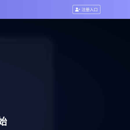
注册入口
始