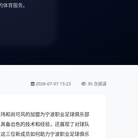
的体育服务。
2026-07-07 15:23
30 次阅读
浩玮和尚可风的加盟为宁波职业足球俱乐部
上具备出色的技术和经验，还展现了对球队
述这三位新成员如何助力宁波职业足球俱乐