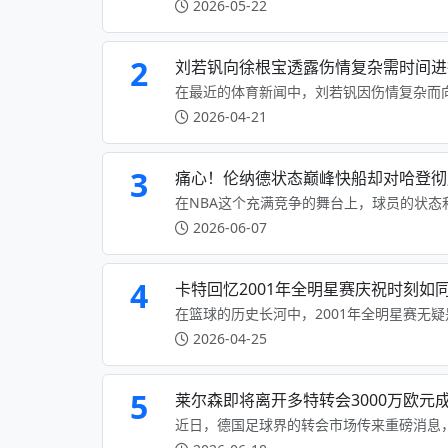
2026-05-22
2
刘若钒向徐根宝透露伤情复杂需时间进
在最近的体育新闻中，刘若钒因伤情复杂而向
2026-04-21
3
痛心！伦纳德状态巅峰快船却对哈登彻
在NBA这个充满竞争的舞台上，球员的状态和
2026-06-07
4
卡特回忆2001年全明星赛庆祝时刻如
在篮球的历史长河中，2001年全明星赛无疑
2026-04-25
5
莱尔森即将离开多特转会3000万欧元
近日，德国足球界的转会市场传来重磅消息，