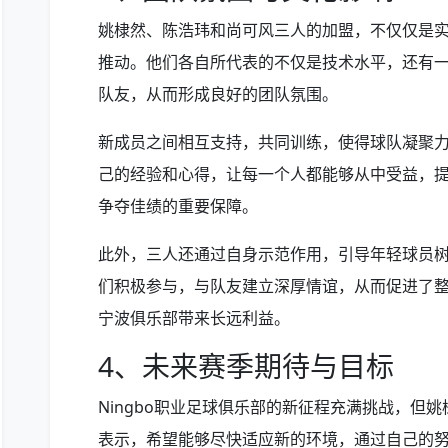
姚棣然、陈浩玮和尚可风三人的加盟，不仅仅是
推动。他们各自所代表的不仅是技术水平，还有
队友，从而形成良好的团队氛围。
新成员之间相互支持，共同训练，使得球队凝聚
己的经验和心得，让每一个人都能够从中受益，
争夺佳绩的重要保障。
此外，三人还通过自身示范作用，引导年轻球员
们积极参与，与队友建立深厚情谊，从而促进了
宁波俱乐部带来长远利益。
4、未来赛季期待与目标
Ningbo职业足球俱乐部的新征程充满挑战，但
表示，希望能够尽快适应新的环境，通过自己的