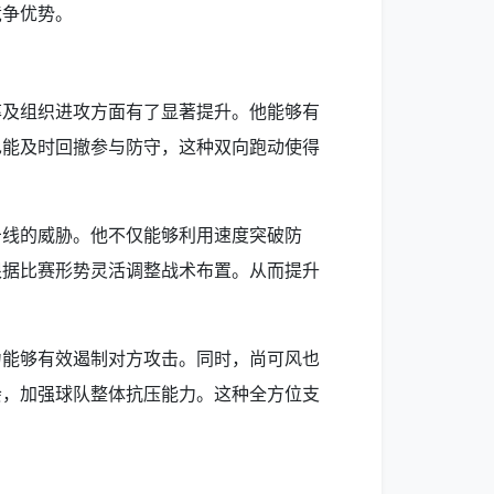
竞争优势。
率及组织进攻方面有了显著提升。他能够有
也能及时回撤参与防守，这种双向跑动使得
击线的威胁。他不仅能够利用速度突破防
根据比赛形势灵活调整战术布置。从而提升
力能够有效遏制对方攻击。同时，尚可风也
会，加强球队整体抗压能力。这种全方位支