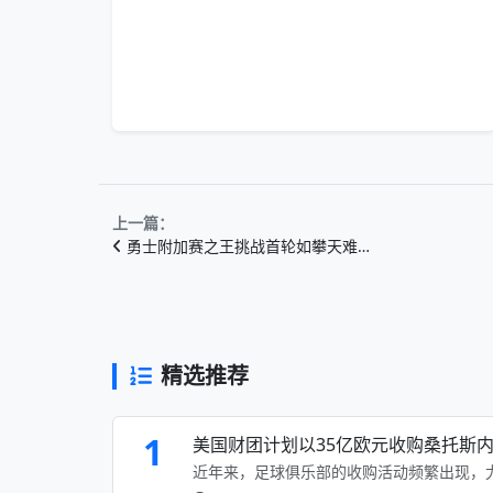
上一篇：
勇士附加赛之王挑战首轮如攀天难…
精选推荐
1
美国财团计划以35亿欧元收购桑托斯
近年来，足球俱乐部的收购活动频繁出现，尤