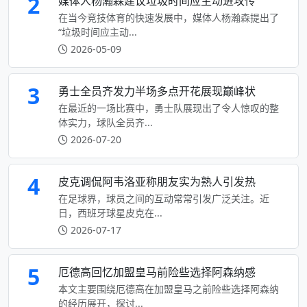
2
媒体人杨瀚森建议垃圾时间应主动进攻传
在当今竞技体育的快速发展中，媒体人杨瀚森提出了
“垃圾时间应主动...
2026-05-09
3
勇士全员齐发力半场多点开花展现巅峰状
在最近的一场比赛中，勇士队展现出了令人惊叹的整
体实力，球队全员齐...
2026-07-20
4
皮克调侃阿韦洛亚称朋友实为熟人引发热
在足球界，球员之间的互动常常引发广泛关注。近
日，西班牙球星皮克在...
2026-07-17
5
厄德高回忆加盟皇马前险些选择阿森纳感
本文主要围绕厄德高在加盟皇马之前险些选择阿森纳
的经历展开，探讨...