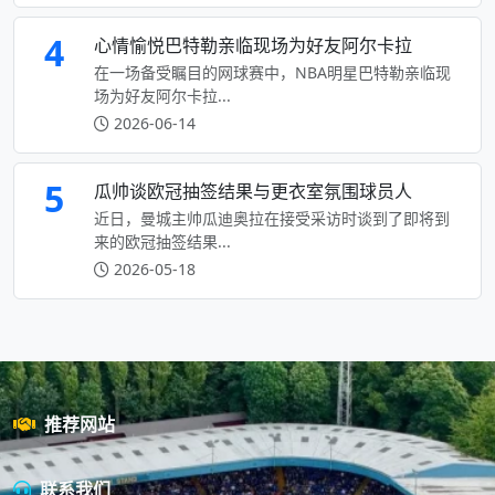
4
心情愉悦巴特勒亲临现场为好友阿尔卡拉
在一场备受瞩目的网球赛中，NBA明星巴特勒亲临现
场为好友阿尔卡拉...
2026-06-14
5
瓜帅谈欧冠抽签结果与更衣室氛围球员人
近日，曼城主帅瓜迪奥拉在接受采访时谈到了即将到
来的欧冠抽签结果...
2026-05-18
推荐网站
联系我们