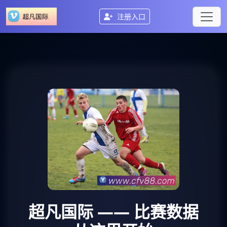
注册入口
超凡国际
—— 比赛数据