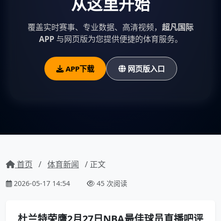
从这里开始
覆盖实时赛事、专业数据、高清视频，
超凡国际
APP
与网页版为您提供便捷的体育服务。
APP下载
网页版入口
首页
/
体育新闻
/ 正文
2026-05-17 14:54
45 次阅读
杜兰特荣膺2月27日NBA最佳球员直播吧评