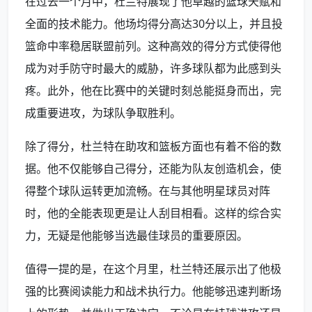
在过去一个月中，杜兰特展现了他卓越的篮球天赋和
全面的技术能力。他场均得分高达30分以上，并且投
篮命中率稳居联盟前列。这种高效的得分方式使得他
成为对手防守时最大的威胁，许多球队都为此感到头
疼。此外，他在比赛中的关键时刻总能挺身而出，完
成重要进攻，为球队争取胜利。
除了得分，杜兰特在助攻和篮板方面也有着不俗的数
据。他不仅能够自己得分，还能为队友创造机会，使
得整个球队运转更加流畅。在与其他明星球员对阵
时，他的全能表现更是让人刮目相看。这样的综合实
力，无疑是他能够当选最佳球员的重要原因。
值得一提的是，在这个月里，杜兰特还展示出了他极
强的比赛阅读能力和战术执行力。他能够迅速判断场