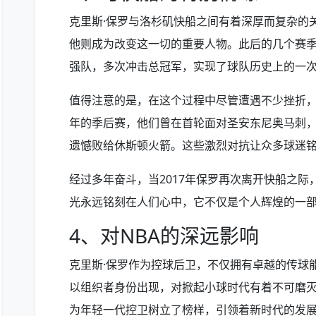
克里斯·保罗与洛杉矶快船之间有着深厚而复杂的
他则成为改变这一切的重要人物。此后的几个赛
强队，多次冲击总冠军，实现了球队历史上的一
值得注意的是，在这个过程中尽管遭遇不少挫折，
年的季后赛，他们曾在首轮面对圣安东尼奥马刺，
遗憾败给休斯顿火箭。这些激烈对抗让众多球迷
经过多年奋斗，当2017年保罗再次离开快船之
光永远铭刻在人们心中，它不仅是个人辉煌的一部
4、对NBA的深远影响
克里斯·保罗作为控球后卫，不仅拥有卓越的传球
以组织者身份出现，对掀起小球时代有着不可磨
为年轻一代控卫树立了榜样，引领着新时代的发