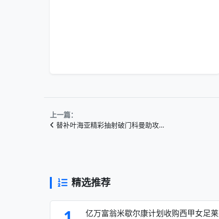
上一篇：
替补叶海亚精彩抽射破门科曼助攻…
精选推荐
1
亿万富翁米歇尔康计划收购西甲女足莱