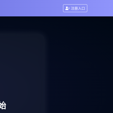
注册入口
始