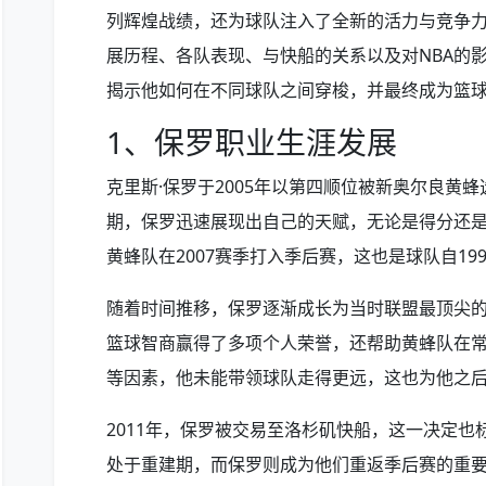
列辉煌战绩，还为球队注入了全新的活力与竞争
展历程、各队表现、与快船的关系以及对NBA的
揭示他如何在不同球队之间穿梭，并最终成为篮
1、保罗职业生涯发展
克里斯·保罗于2005年以第四顺位被新奥尔良黄
期，保罗迅速展现出自己的天赋，无论是得分还
黄蜂队在2007赛季打入季后赛，这也是球队自19
随着时间推移，保罗逐渐成长为当时联盟最顶尖
篮球智商赢得了多项个人荣誉，还帮助黄蜂队在
等因素，他未能带领球队走得更远，这也为他之
2011年，保罗被交易至洛杉矶快船，这一决定
处于重建期，而保罗则成为他们重返季后赛的重