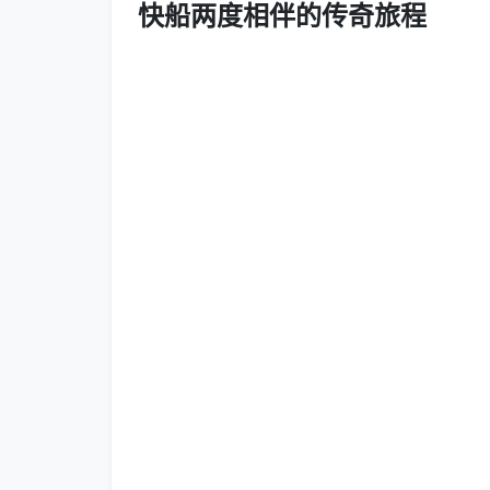
快船两度相伴的传奇旅程