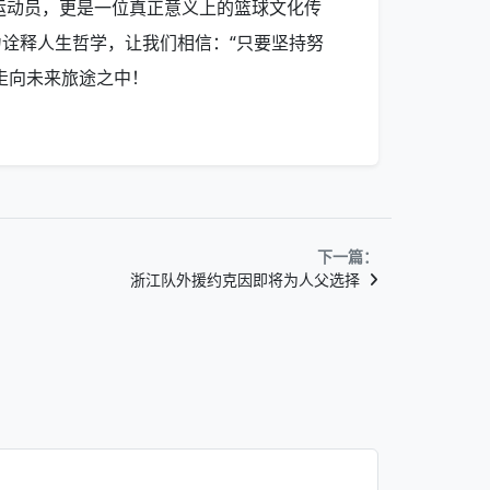
运动员，更是一位真正意义上的篮球文化传
诠释人生哲学，让我们相信：“只要坚持努
走向未来旅途之中！
下一篇：
浙江队外援约克因即将为人父选择