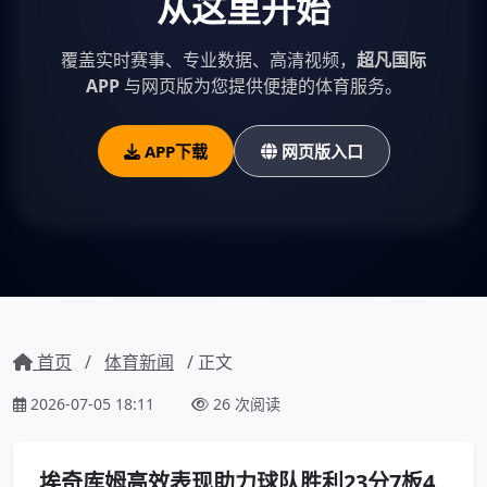
从这里开始
覆盖实时赛事、专业数据、高清视频，
超凡国际
APP
与网页版为您提供便捷的体育服务。
APP下载
网页版入口
首页
/
体育新闻
/ 正文
2026-07-05 18:11
26 次阅读
埃奇库姆高效表现助力球队胜利23分7板4