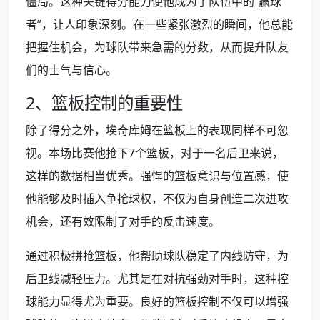
僵局。这种关键得分能力使他成为了队伍中的“赢球
者”，让人印象深刻。在一些紧张激烈的瞬间，他总能
把握住机会，为球队带来急需的分数，从而提升队友
们的士气与信心。
2、篮板控制的重要性
除了得分之外，埃奇库姆在篮板上的表现同样不可忽
视。本场比赛他抢下7个篮板，对于一名后卫来说，
这样的数据相当优秀。强悍的篮板意识与位置感，使
他能够及时插入争抢球权，不仅为自身创造二次进攻
机会，还有效限制了对手的反击速度。
通过积极拼抢篮板，他帮助球队稳定了内线防守，为
后卫线减轻压力。尤其是在对抗强劲对手时，这种控
球能力显得尤为重要。良好的篮板控制不仅可以增强