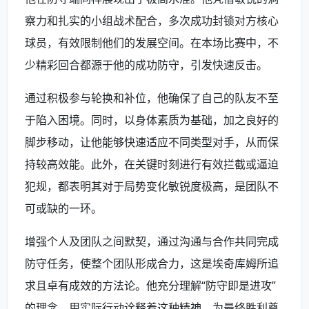
察力和扎实的小组战术配合，多次成功封锁对方核心
球员，有效限制他们的发展空间。在本场比赛中，不
少精彩回合都源于他的成功防守，引发快速反击。
通过积极参与轮换和补位，他确保了自己的队友不至
于陷入困境。同时，以身体素质为基础，加之良好的
脚步移动，让他能够快速适应不同类型对手，从而保
持较高效能。此外，在关键时刻进行有效拦截或逼迫
犯规，都表明其对于局势变化敏锐度极高，是团队不
可或缺的一环。
增强个人及团队之间默契，通过沟通与合作共同完成
防守任务，使整个团队形成合力，这是埃奇库姆所追
求且卓有成效的方法论。他充分理解“防守即是进攻”
的理念，用实际行动诠释着这种精神，为最终胜利奠